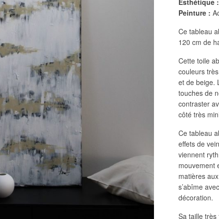
Esthétique 
Peinture :
Ac
Ce tableau ab
120 cm de h
Cette toile a
couleurs très
et de beige. 
touches de no
contraster av
côté très min
Ce tableau ab
effets de vei
viennent ryth
mouvement et
matières aux 
s’abîme avec
décoration.
Sa taille trè