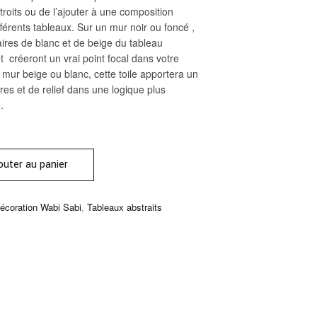
troits ou de l’ajouter à une composition
férents tableaux. Sur un mur noir ou foncé ,
laires de blanc et de beige du tableau
et créeront un vrai point focal dans votre
 mur beige ou blanc, cette toile apportera un
es et de relief dans une logique plus
.
outer au panier
écoration Wabi Sabi
,
Tableaux abstraits