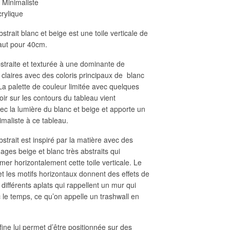
:
Minimaliste
rylique
strait blanc et beige est une toile verticale de
aut pour 40cm.
bstraite et texturée à une dominante de
 claires avec des coloris principaux de blanc
La palette de couleur limitée avec quelques
ir sur les contours du tableau vient
ec la lumière du blanc et beige et apporte un
imaliste à ce tableau.
strait est inspiré par la matière avec des
nages beige et blanc très abstraits qui
mer horizontalement cette toile verticale. Le
 les motifs horizontaux donnent des effets de
différents aplats qui rappellent un mur qui
 le temps, ce qu’on appelle un trashwall en
s fine lui permet d’être positionnée sur des