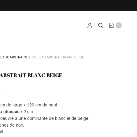
0
LEAUX ABSTRAITS
/
TABLEAU ABSTRAIT BLANC BEIGE
ABSTRAIT BLANC BEIGE
0
cm de large x 120 cm de haut
u châssis :
2 cm
’oeuvre a une dominante de blanc et de beige
ches de noir.
it