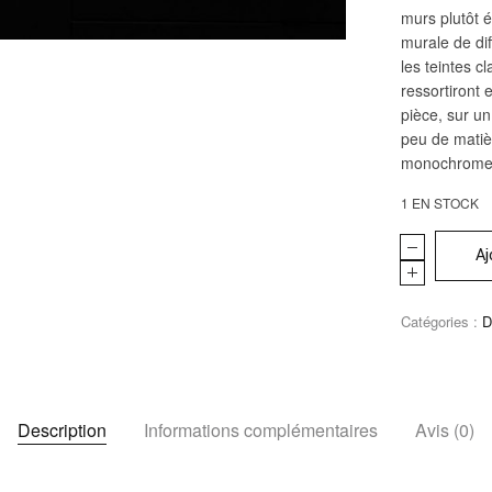
murs plutôt é
murale de dif
les teintes c
ressortiront 
pièce, sur un
peu de matièr
monochrome
1 EN STOCK
Aj
Catégories :
D
Description
Informations complémentaires
Avis (0)