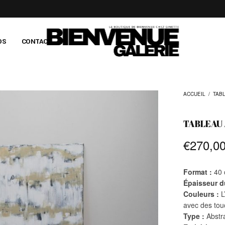
OS
CONTACT
ACCUEIL
/
TAB
TABLEAU 
€
270,0
Format :
40 
Épaisseur d
Couleurs :
L
avec des tou
Type :
Abstra