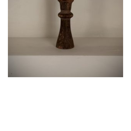
Bougeoir ancien Wabi-Sabi 19cm
€
27,00
AJOUTER AU PANIER